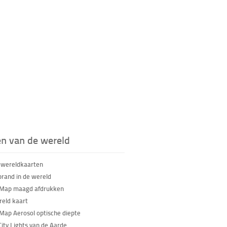
en van de wereld
 wereldkaarten
brand in de wereld
 Map maagd afdrukken
eld kaart
Map Aerosol optische diepte
City Lights van de Aarde