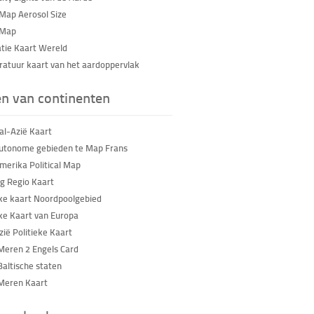
Map Aerosol Size
 Map
tie Kaart Wereld
atuur kaart van het aardoppervlak
en van continenten
al-Azië Kaart
utonome gebieden te Map Frans
merika Political Map
 Regio Kaart
eke kaart Noordpoolgebied
eke Kaart van Europa
zië Politieke Kaart
Meren 2 Engels Card
Baltische staten
Meren Kaart