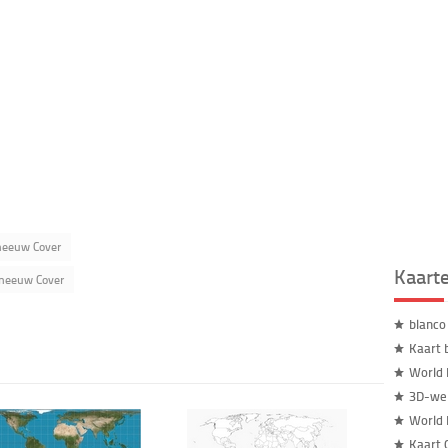
sneeuw Cover
Kaart
sneeuw Cover
blanco
Kaart 
World
3D-wer
World 
Kaart 