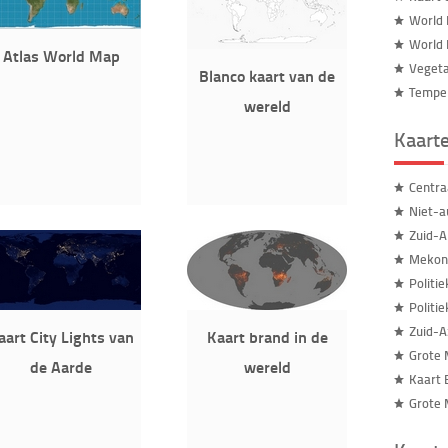
World 
World
Atlas World Map
Vegeta
Blanco kaart van de
Temper
wereld
Kaart
Centra
Niet-a
Zuid-A
Mekong
Politi
Politi
Zuid-A
aart City Lights van
Kaart brand in de
Grote 
de Aarde
wereld
Kaart 
Grote 