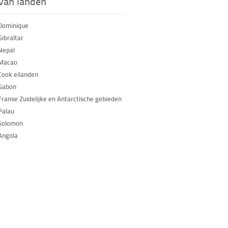
 van landen
Dominique
Gibraltar
Nepal
 Macao
Cook eilanden
Gabon
Franse Zuidelijke en Antarctische gebieden
Palau
Solomon
Angola