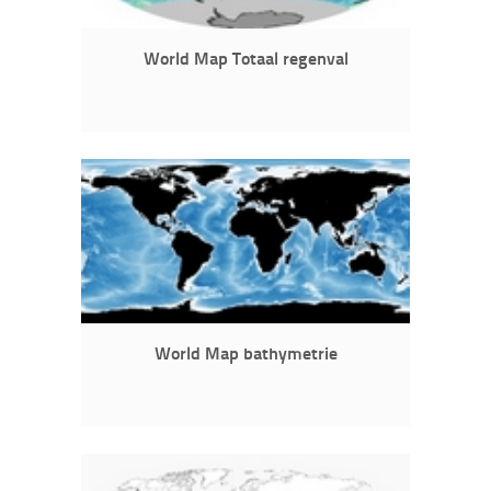
World Map Totaal regenval
World Map bathymetrie