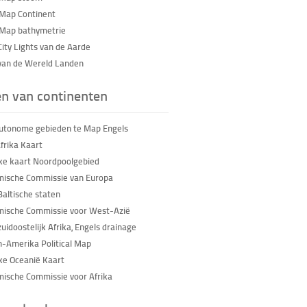
Map Continent
Map bathymetrie
City Lights van de Aarde
van de Wereld Landen
en van continenten
utonome gebieden te Map Engels
frika Kaart
eke kaart Noordpoolgebied
ische Commissie van Europa
Baltische staten
ische Commissie voor West-Azië
uidoostelijk Afrika, Engels drainage
-Amerika Political Map
eke Oceanië Kaart
ische Commissie voor Afrika