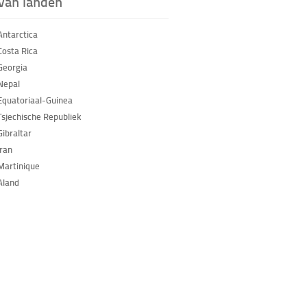
 van landen
Antarctica
Costa Rica
Georgia
Nepal
Equatoriaal-Guinea
Tsjechische Republiek
Gibraltar
Iran
Martinique
Aland