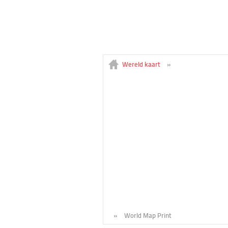
Wereld kaart
»
»
World Map Print