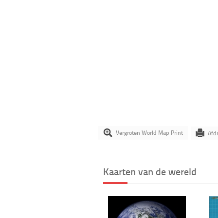
Vergroten World Map Print
Afd
Kaarten van de wereld