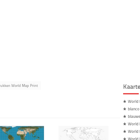
Kaart
rukken World Map Print
World
blanco
blauw
World 
World 
World