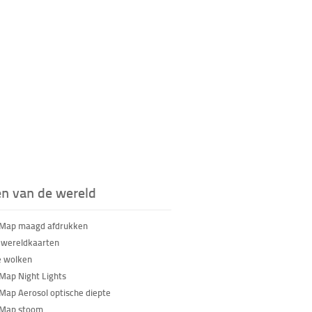
en van de wereld
 Map maagd afdrukken
 wereldkaarten
e wolken
Map Night Lights
Map Aerosol optische diepte
 Map stoom