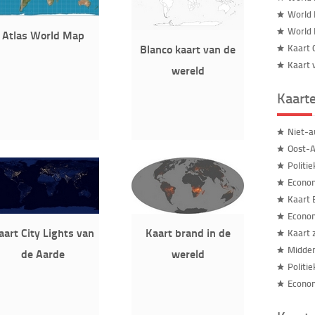
World 
World 
Atlas World Map
Blanco kaart van de
Kaart 
Kaart 
wereld
Kaart
Niet-a
Oost-A
Politi
Econom
Kaart 
Econom
aart City Lights van
Kaart brand in de
Kaart z
Midden
de Aarde
wereld
Politi
Econom