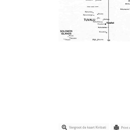
Vergroot de kaart Kiribati
Print 