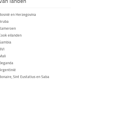
 van landen
Bosnië en Herzegovina
Aruba
 Kameroen
Cook eilanden
Gambia
BVI
Mali
 Oeganda
Argentinië
Bonaire, Sint Eustatius en Saba