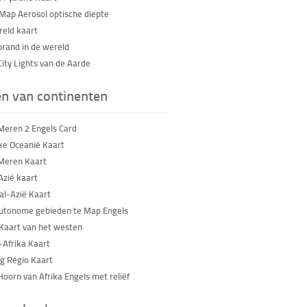
Map Aerosol optische diepte
eld kaart
brand in de wereld
City Lights van de Aarde
en van continenten
Meren 2 Engels Card
eke Oceanië Kaart
Meren Kaart
zië kaart
al-Azië Kaart
utonome gebieden te Map Engels
 Kaart van het westen
-Afrika Kaart
 Regio Kaart
Hoorn van Afrika Engels met reliëf