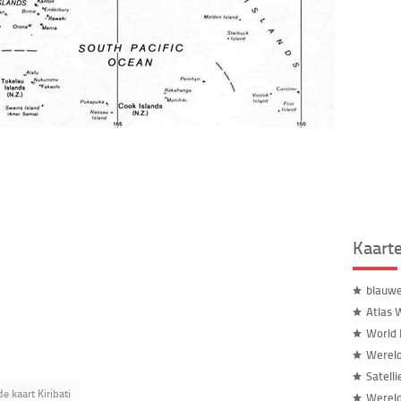
Kaart
blauw
Atlas 
World 
Wereld
Satell
de kaart Kiribati
Wereld