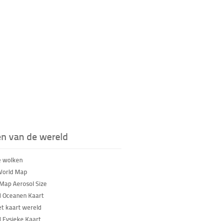
en van de wereld
e wolken
World Map
Map Aerosol Size
 Oceanen Kaart
iet kaart wereld
 Fysieke Kaart