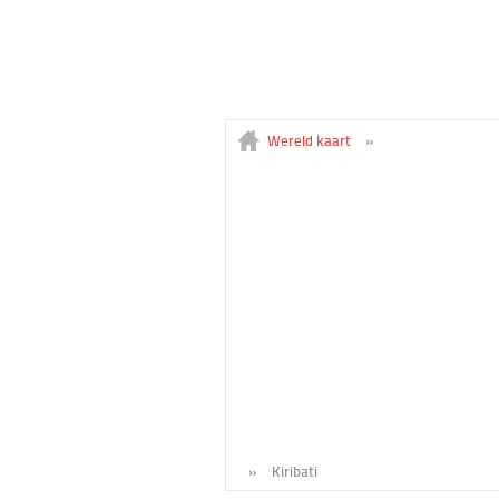
Wereld kaart
»
»
Kiribati