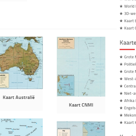
World 
3D-wer
Kaart 
Kaart 
Kaart
Grote 
Politi
Grote 
West-A
Centra
Niet-a
Kaart Australië
Afrika
Kaart CNMI
Engels
Mekong
Kaart 